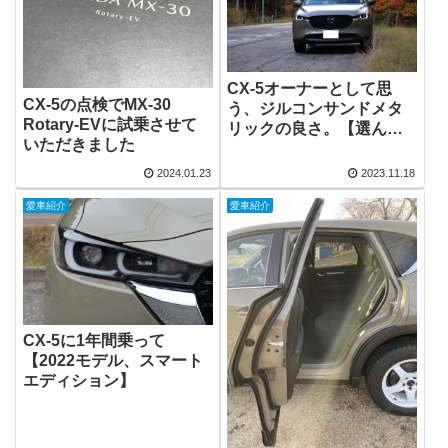
CX-5オーナーとして思
CX-5の点検でMX-30
う、ジルコンサンドメタ
Rotary-EVに試乗させて
リックの良さ。【選んだ
いただきました
理由、個性的】
2024.01.23
2023.11.18
愛車紹介
愛車紹介
CX-5に1年間乗って
【2022モデル、スマート
エディション】