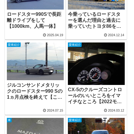
ロードスター990Sで長距
今乗っているロードスタ
離ドライブをして
ーを選んだ理由と過去に
【1000km、人馬一体】
乗っていたトヨタ86を比
較して【FT86、990S】
2025.04.19
2024.12.14
愛車紹介
愛車紹介
ジルコンサンドメタリッ
CX-5のクルーズコントロ
クのロードスター990 Sの
ールのいいところをイマ
1ヵ月点検を終えて【この
イチなところ【2022モデ
車を買ってよかったと
ル、スマートエディショ
こ、中古車】
2024.07.15
2024.03.12
ン】
車
愛車紹介