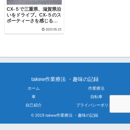
CX-５で三重県、滋賀県沿
いをドライブ。CX-５のス
ポーティーさを感じる
【鈴鹿スカイライン、国
2023.05.23
道３０７号・３０６号】
takew作業療法 ・趣味の記録
ホーム
作業療法
車
自転車
自己紹介
プライバシーポリシー
© 2019 takew作業療法 ・趣味の記録.