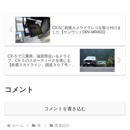
CX-5に前後カメラドラレコを取り付けま
した【ケンウッドDRV-MR450】
CX-５で三重県、滋賀県沿いをドライ
ブ。CX-５のスポーティーさを感じる
【鈴鹿スカイライン、国道３０７号・３
０６号】
コメント
コメントを書き込む
ホーム
車
愛車紹介