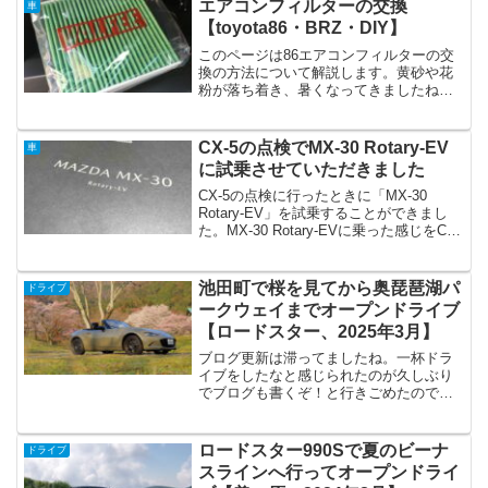
エアコンフィルターの交換
車
【toyota86・BRZ・DIY】
このページは86エアコンフィルターの交
換の方法について解説します。黄砂や花
粉が落ち着き、暑くなってきましたね。
久々に車のエアコンをかけると「カビ臭
い！」と言ったことはありませんか？エ
アコンフィルターはホコリや花粉だけで
CX-5の点検でMX-30 Rotary-EV
車
なく、カビもキャッチし...
に試乗させていただきました
CX-5の点検に行ったときに「MX-30
Rotary-EV」を試乗することができまし
た。MX-30 Rotary-EVに乗った感じをCX-
5オーナーとしてまとめました。エンジン
駆動車から乗り換えても違和感なく運転
ができ、パドルシフトや走行...
池田町で桜を見てから奥琵琶湖パ
ドライブ
ークウェイまでオープンドライブ
【ロードスター、2025年3月】
ブログ更新は滞ってましたね。一杯ドラ
イブをしたなと感じられたのが久しぶり
でブログも書くぞ！と行きごめたので久
しぶりの更新です。岐阜の池田町で桜を
見てから滋賀県の奥琵琶湖パークウェイ
までオープンドライブを楽しんで帰りに
ロードスター990Sで夏のビーナ
ドライブ
滋賀県川の国道303号線...
スラインへ行ってオープンドライ