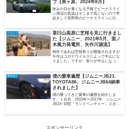
ブ【美ヶ原、2024年8月】
休みの日が暑くなる予報でビーナスライ
ン周辺の気温はそこまで高くないので早
起きして長野県のビーナスラインに行く
ことにしました！ロードスターでビーナ
スラインに行くのは初めてで、綺麗なオ
ープンドライブできるのがとても楽しみ
茶臼山高原に芝桜を見に行きまし
ドライブ
でした。最近は冬のビーナ...
た【ジムニー、2021年5月、面ノ
木風力発電所、矢作川源流】
例年であれば芝桜祭りが開催されますが
今年はコロナウイルスによって中止にな
りました。ですが、祭りが中止になった
だけで芝桜を見に行くこと自体は中止し
ていなかったので見に行くことにしまし
た。今回は「茶臼山高原」で芝桜を楽し
僕の愛車遍歴【ジムニーJB23、
愛車紹介
んだ後は「矢作川源流」を...
TOYOTA86、ジムニーJB64納車
されました】
僕の乗ってきた愛車の遍歴を紹介しま
す。１台目 2015年〜2017年 ジムニー
JB23−10型「ランドベンチャー」２台
目 2017年〜現在 ※2019年9月に手放
しました 86−E型「GT“Limited”ハイパフ
ォーマンスパッケージ」３台...
スポンサーリンク