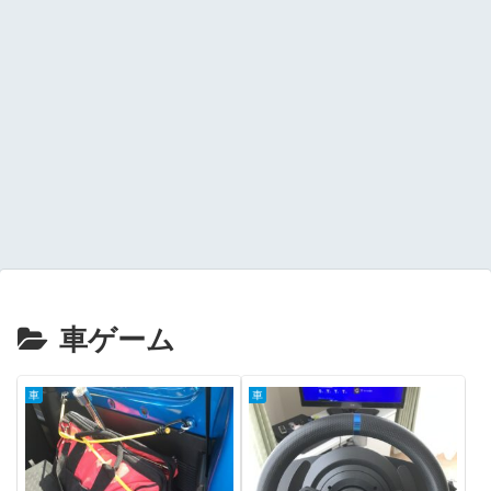
車ゲーム
車
車