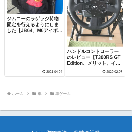
ジムニーのラゲッジ荷物
固定を行えるようにしま
した【JB64、M6アイボル
ト】
ハンドルコントローラー
のレビュー【T300RS GT
Edition、メリット、イレ
クターパイプ台】
2021.04.04
2020.02.07
ホーム
車
車ゲーム