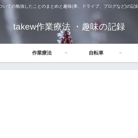
ついての勉強したことのまとめと趣味(車、ドライブ、ブログなど)の記
takew作業療法 ・趣味の記録
作業療法
自転車