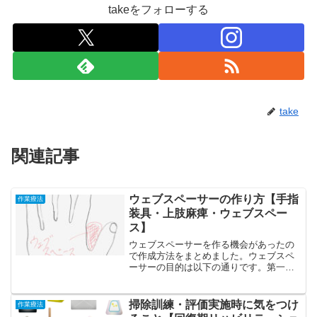
takeをフォローする
take
関連記事
ウェブスペーサーの作り方【手指
作業療法
装具・上肢麻痺・ウェブスペー
ス】
ウェブスペーサーを作る機会があったの
で作成方法をまとめました。ウェブスペ
ーサーの目的は以下の通りです。第一指
間腔(ウェブ)に装着することで母指を対立
位に保つ手指のつまみ動作を行いやすく
する母指の動きの制限は少ないことが特
掃除訓練・評価実施時に気をつけ
作業療法
徴対象疾患脳卒中片麻...