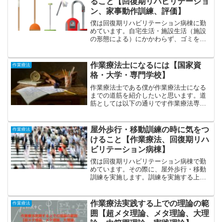
ること【回復期リハビリテーショ
ン、家事動作訓練、評価】
僕は回復期リハビリテーション病棟に勤
めています。自宅生活・施設生活（施設
の形態による）にかかわらず、ゴミを片
付けたり・掃除機をかけたりして清潔に
保ったり、生活をしやすくする必要があ
ります。そのため、掃除訓練・評価を実
作業療法士になるには【国家資
作業療法
施するため、気をつけてい...
格・大学・専門学校】
作業療法士である僕が作業療法士になる
までの道筋を紹介したいと思います。道
筋としては以下の通りです作業療法専門
の大学・専門学校に入学する大学・専門
学校の授業の単位を取得し、卒業する国
家試験を受けて合格する就職する作業療
屋外歩行・移動訓練の時に気をつ
作業療法
法士になりたいと思ってい...
けること【作業療法、回復期リハ
ビリテーション病棟】
僕は回復期リハビリテーション病棟で勤
めています。その際に、屋外歩行・移動
訓練を実施します。訓練を実施する上で
気をつけていることや訓練の段階付けに
ついて解説します。事前にクライエント
になぜ屋外歩行が必要なのか確認歩行す
作業療法実践する上での理論の範
作業療法
る目的・方法・環境を確認...
囲【超メタ理論、メタ理論、大理