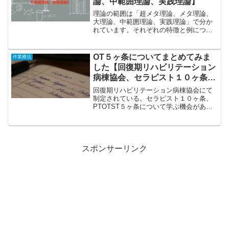
論、中範囲理論、実践理論】
理論の範囲は「超メタ理論、メタ理論、
大理論、中範囲理論、実践理論」で分か
れています。それぞれの特徴と例につい
てまとめました。作業療法を実施する上
で理論を使うことは必要です。理論を使
うメリットとしては以下の通りです。 作
OT５ヶ条についてまとめてみま
作業療法
業療法士自身の思考が整...
した【回復期リハビリテーション
病棟協会、セラピスト１０ヶ条、
PTOTST５ヶ条】
回復期リハビリテーション病棟協会にて
制定されている。セラピスト１０ヶ条、
PTOTST５ヶ条について学ぶ機会があり
ました。今回は僕が作業療法士（OT）と
いうこともあるため、OT５ヶ条について
まとめました。OT５ヶ条は以下の通りで
す。OT 5か...
スポンサーリンク