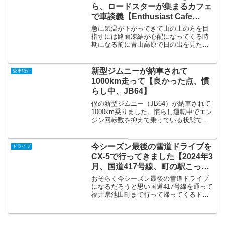
することができました。夜の...
ら、ロードスターが集まるカフェ
で車談義【Enthusiast Cafe
307、２０２５年１１月】
急に気温が下がってきて山の上の方を目
指すには路面凍結が心配になってくる時
期になる前に青山高原で日の出を見たい
と思い朝早起きして向かうことにしまし
た。日の出前のオープンドライブは露天
風呂ロードスターという感じで気持ちよ
新型ジムニーが納車されて
愛車紹介
く、青山高原での日の出は...
1000km走って【良かった点、慣
らし中、JB64】
僕の新型ジムニー（JB64）が納車されて
1000km乗りました。慣らし運転中でエン
ジン回転数を抑えて乗っている状態での
感想になります。グレードはXCでトラン
スミッションはマニュアルです。良かっ
た点は以下の通りです。遅いけど楽しい
今シーズン最後の雪道ドライブを
ドライブ
悪条件の道も...
CX-5で行ってきました【2024年3
月、国道417号線、町の駅こって
池田】
おそらく今シーズン最後の雪道ドライブ
になるだろうと思い国道417号線を通って
福井県池田町まで行って帰ってくるドラ
イブをしました。狙い通り山の方は雪が
降っていて雪道ドライブを楽しんでくる
ことができました。ドライブしてきただ