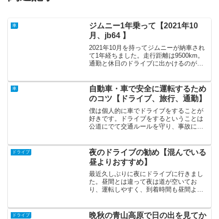
ジムニー1年乗って【2021年10
車
月、jb64 】
2021年10月を持ってジムニーが納車され
て1年経ちました。走行距離は9500km。
通勤と休日のドライブに出かけるのが主
な用途でコロナ下ということもあり長距
離ドライブは少なかったです。この車は
どんな道(未舗装路や狭い道など)でも走れ
自動車・車で安全に運転するため
車
て、汚れ...
のコツ【ドライブ、旅行、通勤】
僕は個人的に車でドライブをすることが
好きです。ドライブをするということは
公道にでて交通ルールを守り、事故に遭
わないように安全に運転をする必要があ
ります。１８歳から免許を取得して１０
年ちかく通勤にドライブに毎日運転をし
夜のドライブの勧め【混んでいる
ドライブ
ている状況で、無事故無違...
昼よりおすすめ】
最近久しぶりに夜にドライブに行きまし
た。昼間とは違って夜は道が空いてお
り、運転しやすく、到着時間も昼間より
早くなりました。道が空いているため自
分のペースで気軽に運転ができて、夜な
らではの夜景を楽しみながらドライブを
晩秋の青山高原で日の出を見てか
ドライブ