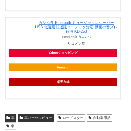
カシムラ Bluetooth ミュージックレシーバー
USB 低遅延低遅延コーデック対応 動画の音ズレ
解消 KD-253
posted with
カエレバ
リコメン堂
Yahooショッピング
Amazon
楽天市場
車
車パーツレビュー
ロードスター
自動車用品
車