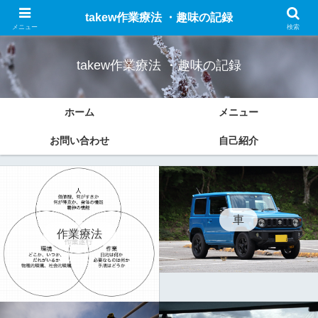
作業療法についての勉強したことのまとめと趣味(車、ドライブ、ブログなど)
takew作業療法 ・趣味の記録
の記録をします。
メニュー
検索
takew作業療法 ・趣味の記録
ホーム
メニュー
お問い合わせ
自己紹介
車
作業療法