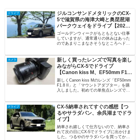
ジルコンサンドメタリックのCX-
ドライブ
5で滋賀県の海津大崎と奥琵琶湖
パークウェイをドライブ【2024
年4月、ゴールデンウィーク】
ゴールデンウィークがもともとない仕事
していますが、通常通りの休みはあった
のであまりこまなさそうなところへドラ
イブすることにしました。滋賀県の桜で
有名な海津大崎と奥琵琶湖パークウェイ
を通ってきたドライブです。天気が良く
新しく買ったレンズで写真を楽し
カメラ
葉桜や琵琶湖、伊吹山の景...
みながらCX-5でドライブ
【Canon kiss M、EF50mm F1.8
II】
新しくCanon kiss Mのレンズ「EF50mm
F1.8 II」と「マウントアダプター」を購
入しました。初めての単焦点レンズで写
真を撮ることを楽しみながらCX-5でドラ
イブをしました。単焦点レンズのボケ感
や自分が移動して上野を決めるの...
CX-5納車されてすぐの感想【つ
ドライブ
るやサラダパン、余呉湖までドラ
イブ】
納車され嬉しくて仕方ないので、納車さ
れて次の日にCX-5でドライブに出かけま
した。つるやのサラダパンを買ってか