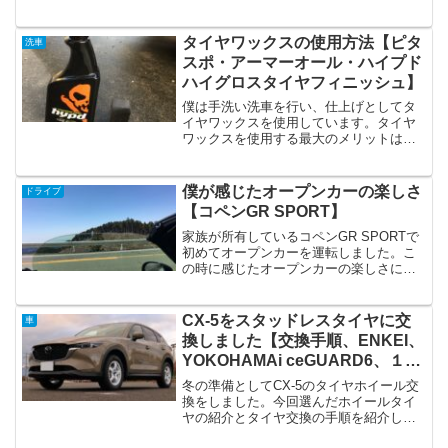
ら、余呉湖まで行って外でご飯を楽しむ
ことにしました。CX-5でドライブしてみ
ての感想は以下の通りです。運転しやす
タイヤワックスの使用方法【ピタ
洗車
い乗り心地がいい見...
スポ・アーマーオール・ハイプド
ハイグロスタイヤフィニッシュ】
僕は手洗い洗車を行い、仕上げとしてタ
イヤワックスを使用しています。タイヤ
ワックスを使用する最大のメリットはタ
イヤが黒く艶が出ることで、足元が締ま
り、車全体が綺麗に見えるようになりま
す。作業手順は以下の２つだけです。ス
僕が感じたオープンカーの楽しさ
ドライブ
ポンジにタイヤワックスを...
【コペンGR SPORT】
家族が所有しているコペンGR SPORTで
初めてオープンカーを運転しました。こ
の時に感じたオープンカーの楽しさにつ
いてまとめました。僕が楽しいと感じた
点は以下の通りです。屋根がない開放
感、自然を感じられるエンジン音マフラ
CX-5をスタッドレスタイヤに交
車
ー音を楽しむことがで...
換しました【交換手順、ENKEI、
YOKOHAMAi ceGUARD6、１７
インチ】
冬の準備としてCX-5のタイヤホイール交
換をしました。今回選んだホイールタイ
ヤの紹介とタイヤ交換の手順を紹介しま
すが、ブログ記事を読んで自分で行えそ