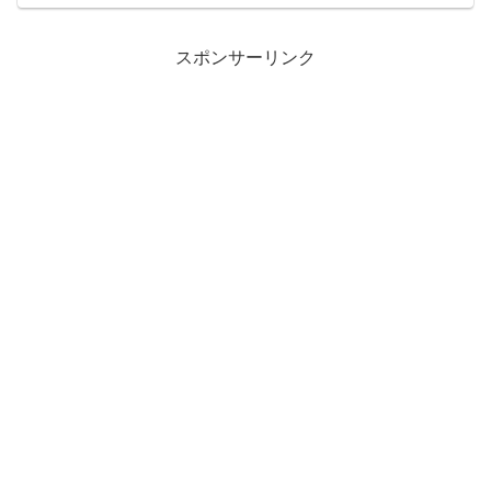
うにないと感じた方はディーラーやタイ
ヤショップなどプロの整備士さんにお金
を払ってでもお願いし...
スポンサーリンク