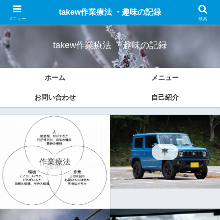
作業療法についての勉強したことのまとめと趣味(車、ドライブ、ブログなど)
takew作業療法 ・趣味の記録
の記録をします。
メニュー
検索
takew作業療法 ・趣味の記録
ホーム
メニュー
お問い合わせ
自己紹介
車
作業療法