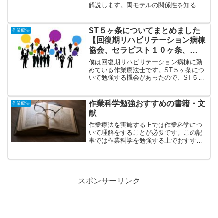
解説します。両モデルの関係性を知るこ
との最大の利点は以下の通りです。介入
モデルの選択がしやすくなるやり方を変
える（習得モデル）身体精神の機能をあ
ST５ヶ条についてまとめました
作業療法
げる（回復モデル...
【回復期リハビリテーション病棟
協会、セラピスト１０ヶ条、
PTOTST５ヶ条】
僕は回復期リハビリテーション病棟に勤
めている作業療法士です。ST５ヶ条につ
いて勉強する機会があったので、ST５ヶ
条についてまとめました。ST５ヶ条は以
下の通りです。ST 5か条 1． コミュ
ニケーション機能の改善をはかり、意思
作業科学勉強おすすめの書籍・文
作業療法
疎通の向上に...
献
作業療法を実施する上では作業科学につ
いて理解をすることが必要です。この記
事では作業科学を勉強する上でおすすめ
の書籍・文献を紹介していきます。個人
的なオススメとしては以下の通りです。
作業ってなんだろう 作業科学入門 第
二版」を読む。作業ってな...
スポンサーリンク