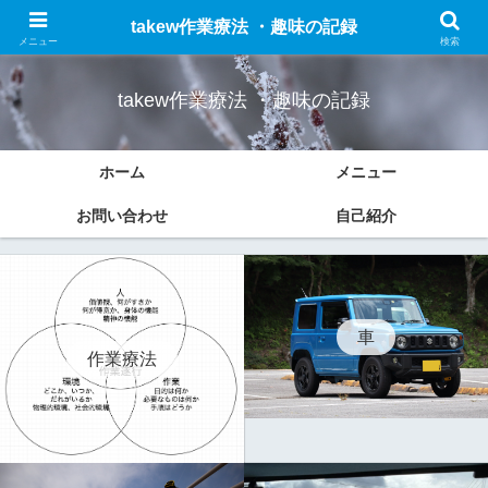
作業療法についての勉強したことのまとめと趣味(車、ドライブ、ブログなど)
takew作業療法 ・趣味の記録
の記録をします。
メニュー
検索
takew作業療法 ・趣味の記録
ホーム
メニュー
お問い合わせ
自己紹介
車
作業療法