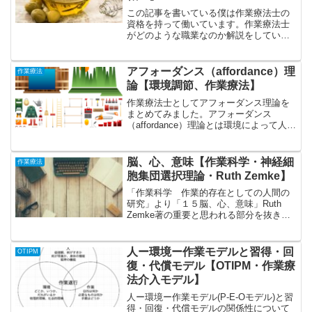
この記事を書いている僕は作業療法士の
資格を持って働いています。作業療法士
がどのような職業なのか解説をしていき
ます。作業療法士のポイントとしては以
下の通りです。国家資格リハビリテーシ
ョン職働く場所：病院、介護老人保健施
アフォーダンス（affordance）理
作業療法
設、有料老人ホーム、デイ...
論【環境調節、作業療法】
作業療法士としてアフォーダンス理論を
まとめてみました。アフォーダンス
（affordance）理論とは環境によって人の
行動が引き出される現象のこと。心理学
者であるジェームズ・ギブソンが提唱し
た理論。環境から人の行動が引き出され
脳、心、意味【作業科学・神経細
作業療法
る例としては以下...
胞集団選択理論・Ruth Zemke】
「作業科学 作業的存在としての人間の
研究」より「１５脳、心、意味」Ruth
Zemke著の重要と思われる部分を抜き出
しまとめました。僕が感じ取った重要な
点としては以下の通りです。作業療法士
は包括的な視点でクライエントを見る必
人ー環境ー作業モデルと習得・回
OTIPM
要がある心身二元...
復・代償モデル【OTIPM・作業療
法介入モデル】
人ー環境ー作業モデル(P-E-Oモデル)と習
得・回復・代償モデルの関係性について