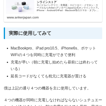
ンラインストア
モバイルバッテリー・充電器・スピーカー・イヤホン・ケ
ーブルならAnker (アンカー) Japan公式オンラインストア｡
iPhone・AndroidやiPad・Macbook等のスマホ・タブレッ
ト・パソコンにおすすめの製品を取り揃えています...
www.ankerjapan.com
実際に使用してみて
MacBookpro、iPad pro10.5、iPhone6s、ポケット
WiFiの４つを同時に充電ができて便利
充電が早い（朝に充電し始めたら昼前には終わって
いる）
延長コードがなくても枕元に充電器が置ける
僕は上記の通り４つの機器を主に使用しています。
４つの機器が同時に充電しなければならないシュチュエー