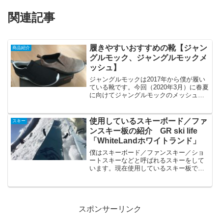
関連記事
履きやすいおすすめの靴【ジャン
商品紹介
グルモック、ジャングルモックメ
ッシュ】
ジャングルモックは2017年から僕が履い
ている靴です。今回（2020年3月）に春夏
に向けてジャングルモックのメッシュも
買い足しました。ジャングルモックを使
用してみてのいい点や悪い点をまとめま
した。スリッポンタイプで脱ぐ履きしや
使用しているスキーボード／ファ
スキー
すい履き心地が...
ンスキー板の紹介 GR ski life
「WhiteLandホワイトランド」
僕はスキーボード／ファンスキー／ショ
ートスキーなどと呼ばれるスキーをして
います。現在使用しているスキー板であ
る「WhiteLandホワイトランド」について
紹介をしたいと思います。このスキー板
のいいところは以下の通りです。コント
ロールがしやす...
スポンサーリンク