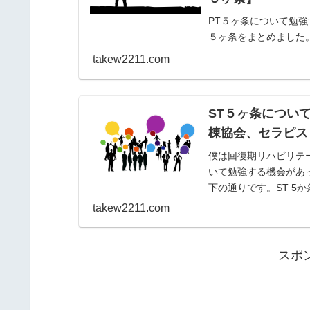
PT５ヶ条について勉
５ヶ条をまとめました。
節可動性、姿勢バラン
takew2211.com
などを観...
ST５ヶ条につい
棟協会、セラピス
僕は回復期リハビリテ
いて勉強する機会があ
下の通りです。ST 5
疎通の向上に...
takew2211.com
スポ