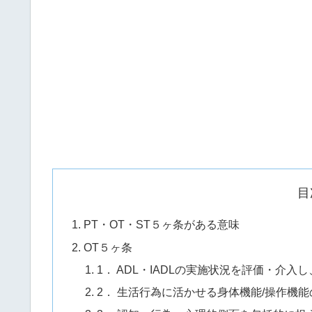
目
PT・OT・ST５ヶ条がある意味
OT５ヶ条
1． ADL・IADLの実施状況を評価・介
2． 生活行為に活かせる身体機能/操作機