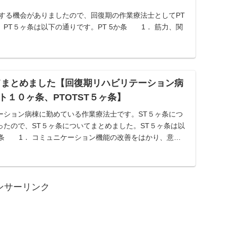
強する機会がありましたので、回復期の作業療法士としてPT
PT５ヶ条は以下の通りです。PT 5か条 1． 筋力、関
スなどの運動機能を回復させよう 2． 全身の部位・状態
てまとめました【回復期リハビリテーション病
ト１０ヶ条、PTOTST５ヶ条】
ーション病棟に勤めている作業療法士です。ST５ヶ条につ
ったので、ST５ヶ条についてまとめました。ST５ヶ条は以
か条 1． コミュニケーション機能の改善をはかり、意思
ンサーリンク