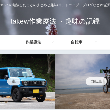
ついての勉強したことのまとめと趣味(車、ドライブ、ブログなど)の記
takew作業療法 ・趣味の記録
作業療法
自転車
車
自転車