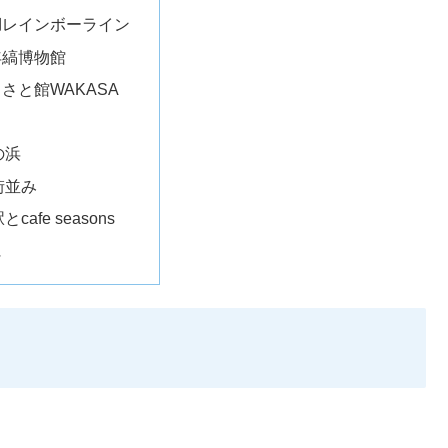
湖レインボーライン
年縞博物館
さと館WAKASA
の浜
街並み
cafe seasons
に