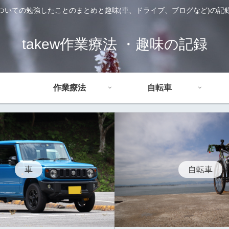
ついての勉強したことのまとめと趣味(車、ドライブ、ブログなど)の記
takew作業療法 ・趣味の記録
作業療法
自転車
車
自転車