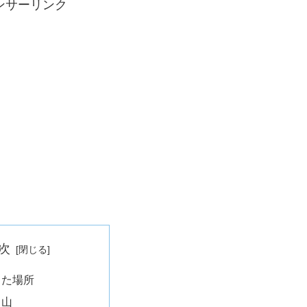
ンサーリンク
次
った場所
田山