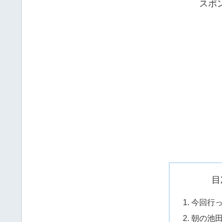
スポ
目
今回行
朝の池