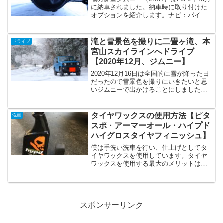
に納車されました。納車時に取り付けた
オプションを紹介します。ナビ：パイオ
ニア（Pioneer）スタンダードメモリワイ
ドナビ AYIC-RWS901ⅢETCドアバイザ
ーリミテッドスリップデフキット...
滝と雪景色を撮りに二畳ヶ滝、本
ドライブ
宮山スカイラインへドライブ
【2020年12月、ジムニー】
2020年12月16日は全国的に雪が降った日
だったので雪景色を撮りにいきたいと思
いジムニーで出かけることにしました。
本宮山スカイラインはジムニーに乗る以
前からよく行くドライブコースです。カ
メラの三脚を使いたいと思っていたので
タイヤワックスの使用方法【ピタ
洗車
本宮山スカイライ...
スポ・アーマーオール・ハイプド
ハイグロスタイヤフィニッシュ】
僕は手洗い洗車を行い、仕上げとしてタ
イヤワックスを使用しています。タイヤ
ワックスを使用する最大のメリットはタ
イヤが黒く艶が出ることで、足元が締ま
り、車全体が綺麗に見えるようになりま
す。作業手順は以下の２つだけです。ス
ポンジにタイヤワックスを...
スポンサーリンク