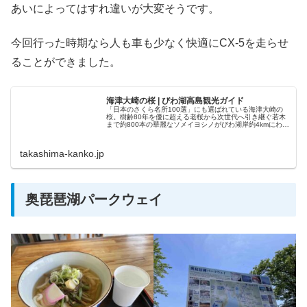
あいによってはすれ違いが大変そうです。
今回行った時期なら人も車も少なく快適にCX-5を走らせ
ることができました。
海津大崎の桜 | びわ湖高島観光ガイド
「日本のさくら名所100選」にも選ばれている海津大崎の
桜。樹齢80年を優に超える老桜から次世代へ引き継ぐ若木
まで約800本の華麗なソメイヨシノがびわ湖岸約4kmにわた
り続きます。近年見頃は4月上旬頃（...
takashima-kanko.jp
奥琵琶湖パークウェイ