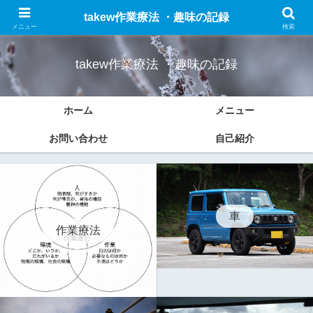
作業療法についての勉強したことのまとめと趣味(車、ドライブ、ブログなど)
takew作業療法 ・趣味の記録
の記録をします。
メニュー
検索
takew作業療法 ・趣味の記録
ホーム
メニュー
お問い合わせ
自己紹介
車
作業療法