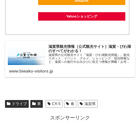
Amazon
Yahooショッピング
滋賀県観光情報［公式観光サイト］滋賀・びわ湖
のすべてがわかる！
滋賀県の公式観光サイト『滋賀・びわ湖観光情報』。観光
スポット、イベント、グルメ、ショッピング、宿泊情報な
ど、滋賀への旅行やお出かけに役立つ情報が満載！お寺に
神社、お城巡りに温泉で近江牛！季節や旬のおすすめ情報
もバッチリ！
www.biwako-visitors.jp
ドライブ
車
CX-5
春
滋賀県
スポンサーリンク