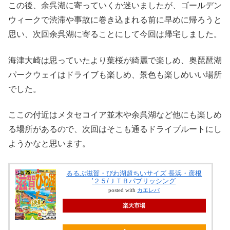
この後、余呉湖に寄っていくか迷いましたが、ゴールデン
ウィークで渋滞や事故に巻き込まれる前に早めに帰ろうと
思い、次回余呉湖に寄ることにして今回は帰宅しました。
海津大崎は思っていたより葉桜が綺麗で楽しめ、奥琵琶湖
パークウェイはドライブも楽しめ、景色も楽しめいい場所
でした。
ここの付近はメタセコイア並木や余呉湖など他にも楽しめ
る場所があるので、次回はそこも通るドライブルートにし
ようかなと思います。
るるぶ滋賀・びわ湖超ちいサイズ 長浜・彦根
’２５/ＪＴＢパブリッシング
posted with
カエレバ
楽天市場