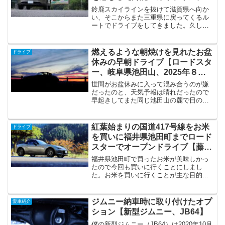
道３０７号・３０６号】
鈴鹿スカイラインを抜けて滋賀県へ向か
い、そこからまた三重県に戻ってくるル
ートでドライブをしてきました。久しぶ
りに峠道をドライブをするとCX-5のスポ
ーティーさを初めて感じることができま
した。運転すること自体が楽しくて全く
燃えるような朝焼けを見れたお盆
ドライブ
もって観光地によるこ...
休みの早朝ドライブ【ロードスタ
ー、岐阜県池田山、2025年８
月】
世間がお盆休みに入って混み合うのが嫌
だったのと、天気予報は晴れだったので
早起きしてまた同じ池田山の麓で日の出
を見に行くことにしました。行ってみて
日の出まえの朝焼けが燃えるようにとい
う表現がピッタリのあまりみたことない
紅葉始まりの国道417号線をお米
ドライブ
景色を見ることができて満...
を買いに福井県池田町までロード
スターでオープンドライブ【藤
橋、まちの駅こって池田 、2024
福井県池田町で買ったお米が美味しかっ
年11月】
たので今回も買いに行くことにしまし
た。お米を買いに行くことが主な目的で
したが思っていたよりも斜面が紅葉して
いてせせらぎ街道とは違う、紅葉を楽し
んでドライブすることができました。今
ジムニー納車時に取り付けたオプ
愛車紹介
回行った場所道の駅星のふる...
ション【新型ジムニー、JB64】
僕の新型ジムニー（JB64）は2020年10月