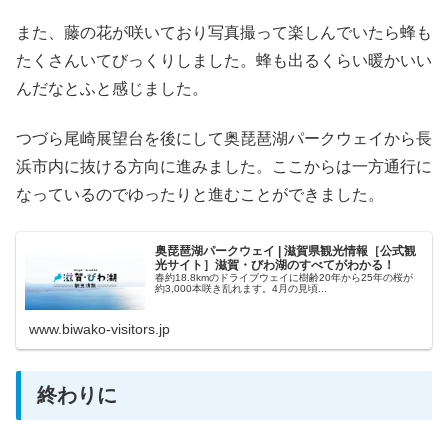
また、藤の花が咲いており写真撮って楽しんでいたら蜂も
たくさんいてびっくりしました。蜂も出るくらい暖かいい
んだなとふと感じました。
つづら尾崎展望台を後にして奥琵琶湖パークウェイから長
浜市内に抜ける方向に進みました。ここからは一方通行に
なっているのでゆったりと進むことができました。
奥琵琶湖パークウェイ | 滋賀県観光情報［公式観
光サイト］滋賀・びわ湖のすべてがわかる！
春約18.8kmのドライブウェイに樹齢20年から25年の桜が
約3,000本咲き乱れます。4月の見頃...
www.biwako-visitors.jp
終わりに