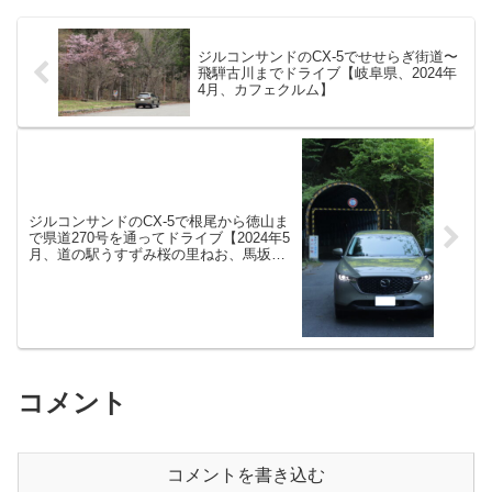
ジルコンサンドのCX-5でせせらぎ街道〜
飛騨古川までドライブ【岐阜県、2024年
4月、カフェクルム】
ジルコンサンドのCX-5で根尾から徳山ま
で県道270号を通ってドライブ【2024年5
月、道の駅うすずみ桜の里ねお、馬坂
峠、徳山ダム湖、藤橋】
コメント
コメントを書き込む