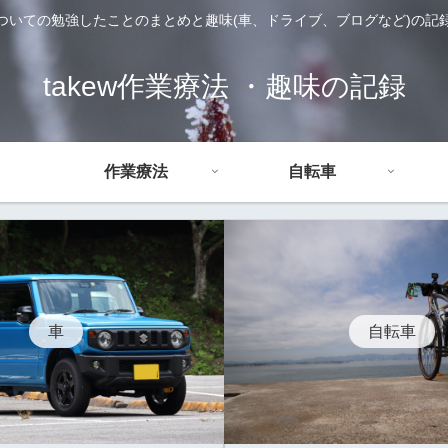
ついての勉強したことのまとめと趣味(車、ドライブ、ブログなど)の記
takew作業療法 ・趣味の記録
作業療法
自転車
車
自転車