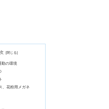
次
通勤の環境
の
ト
ス、花粉用メガネ